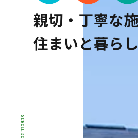
親
切
・
丁
寧
な
住
ま
い
と
暮
ら
SCROLL DOWN