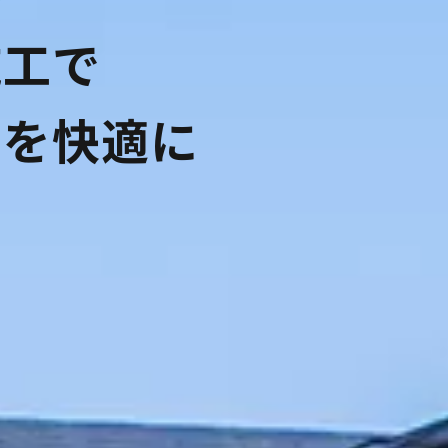
施
工
で
し
を
快
適
に